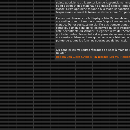
trajets quotidiens ou la porter lors de rassemblements 
beau design et des matériaux de qualité sans le fardea
massif. Cette approche redonne à la mode sa fonction p
l'expression de soi et le bien-être dans ce que l'on port
En résumé, l'univers de la Réplique Miu Miu est devenu
accessible pour quiconque admire l'esprit innovant et le
marque. Porter ces sacs ne signifie pas tromper autrui,
esthétique unique qui défie les normes du luxe traditio
côté décontracté du Wander, l'élégance rétro de l'Arcadie
pochette perlée, l'essentiel est le plaisir de se sentir 
accessoire sublime au bras qui raconte une histoire de g
portée de toutes les femmes soucieuses de leur style.
Où acheter les meilleures répliques de sacs à main de 
Related:
Replica Van Cleef & Arpels
R��plique Miu Miu
Replic