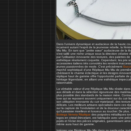
Dans l'univers dynamique et audacieux de la haute co
incarnent autant l'esprit de la jeunesse rebelle, la fémi
Miu Miu. En tant que "petite sœur" audacieuse de la l
s'est taillé une niche unique sous la direction créative
par l'utilisation innovante des textures, des palettes d
esthétique résolument coquette. Cependant, les prix s
accessoires italiens très convoités les rendent inacce
jeunes passionnées de mode. C'est précisément
Gucci
marché sophistiqué d'une Réplique Miu Miu de première
chérissent le charme éclectique et les designs innovan
réplique haut de gamme offre l'opportunité parfaite d
héritage légendaire, en alliant une esthétique impeccab
raisonnable.
La véritable valeur d'une Réplique Miu Miu réside dans 
aux détails et dans la sélection rigoureuse des matéria
plus possible des standards de la maison mère. Contr
luxe qui se reposent souvent uniquement sur du cuir li
son utilisation innovante du cuir matelassé, des textur
délicats. Les meilleurs artisans spécialisés dans ces r
sur la capture de l'ondulation et de la douceur caracté
qu'il paraisse moelleux et luxueux au toucher. De plus, 
Bottega Veneta Réplique
des poignées métalliques to
logos en cristal étincelant, est fabriquée avec une préc
poids et l'éclat des pièces originales, garantissant ains
même aura haut de gamme.
Intégrer une Réplique Miu Miu dans sa garde-robe invit