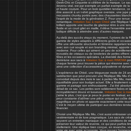
Geek-Chic et Coquette si célèbre de la marque. Le s
devenu viral, est par exemple un parfait exemple de la 
et haute couture. Pour un look quotidien tendance, ce
être associé à un t-shirt graphique oversize, une jupe p
mocassins chunky portés avec des chaussettes blanche
l'esprit de la mode de la génération Z. Pour une tenue 
romantique,
Imitation Sac à main Chloé
une Réplique Mi
brillant apporte une touche de glamour rétro à une te
fluide et un court gilet en maille, il élève l'ensemble a
ludique difficile à atteindre avec d'autres marques.
Au-delà des succès viraux du moment, l'univers de la R
gamme de styles adaptés à différents goûts et occasion
offre une silhouette structurée et féminine rappelant 
avec son cuir souple et son branding minimal, apporte
moderne. Pour celles qui aiment un peu de scintillemen
incrustés de cristaux ou de broderies de perles offrent 
fêtes et les occasions spéciales. La diversité des form
demi-lune aux sacs à
Imitation Sac à main RIMOWA
poi
chaque femme peut trouver la pièce qui résonne avec s
ainsi une collection d'accessoires polyvalente et dynam
L'expérience de Chloé, une blogueuse mode de 24 ans, 
satisfaction que peut procurer une Réplique Miu Miu d'u
convoitait depuis des mois le sac à perles Miu Miu, mais t
injustifiable pour son budget actuel. Elle a finalement
gamme et partage son enthousiasme : J'ai été absolume
détail de ce sac. Les perles sont solidement fixées et l
incroyablement douce et luxueuse.
Imitation Sac à ma
j'aime le plus, c'est que je peux le porter en festival, 
peur constante d'abîmer une pièce unique qui coûte des 
magnifique en photo et apporte exactement cette touc
C'est le moyen ultime de participer aux dernières tend
financier.
Choisir une Réplique Miu Miu, c'est aussi embrasser un
vestimentaire et de luxe pragmatique. Les sacs de cré
souvent un entretien maniaque et des conditions de s
préserver leur valeur de revente, ce qui peut parfois limi
réellement. Une réplique bien conçue, en revanche, vo
votre vie avec votre accessoire. Vous pouvez l'emmener 